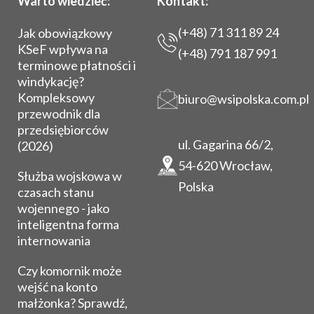
Warto wiedzieć:
Kontakt:
(+48) 71 311 89 24
Jak obowiązkowy
KSeF wpływa na
(+48) 791 187 991
terminowe płatności i
windykację?
Kompleksowy
biuro@wsipolska.com.pl
przewodnik dla
przedsiębiorców
ul. Gagarina 66/2,
(2026)
54-620 Wrocław,
Służba wojskowa w
Polska
czasach stanu
wojennego - jako
inteligentna forma
internowania
Czy komornik może
wejść na konto
małżonka? Sprawdź,