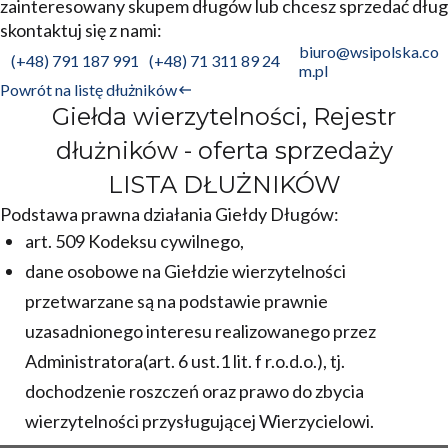
zainteresowany skupem długów lub chcesz sprzedać dług
skontaktuj się z nami:
biuro@wsipolska.co
(+48) 791 187 991
(+48) 71 311 89 24
m.pl
Powrót na listę dłużników
Giełda wierzytelności, Rejestr
dłużników - oferta sprzedaży
LISTA DŁUŻNIKÓW
Podstawa prawna działania Giełdy Długów:
art. 509 Kodeksu cywilnego,
dane osobowe na Giełdzie wierzytelności
przetwarzane są na podstawie prawnie
uzasadnionego interesu realizowanego przez
Administratora(art. 6 ust.1 lit. f r.o.d.o.), tj.
dochodzenie roszczeń oraz prawo do zbycia
wierzytelności przysługującej Wierzycielowi.