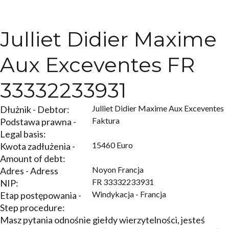
Julliet Didier Maxime
Aux Exceventes FR
33332233931
Julliet Didier Maxime Aux Exceventes
Dłużnik - Debtor:
Faktura
Podstawa prawna -
Legal basis:
15460 Euro
Kwota zadłużenia -
Amount of debt:
Noyon Francja
Adres - Adress
FR 33332233931
NIP:
Windykacja - Francja
Etap postępowania -
Step procedure:
Masz pytania odnośnie giełdy wierzytelności, jesteś