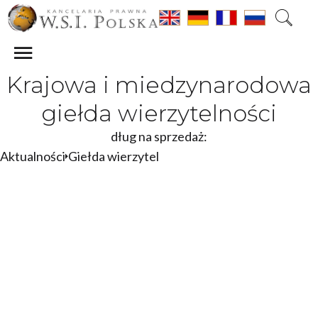
Krajowa i miedzynarodowa
giełda wierzytelności
dług na sprzedaż:
Aktualności
Giełda wierzytelności