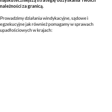
najskuteczniejszą strategię odzyskania Twoich
należności za granicą.
Prowadzimy działania windykacyjne, sądowe i
egzekucyjne jak również pomagamy w sprawach
upadłościowych w krajach:
Komornik w Irlandii
Komornik w Bośni i Hercegowinie
Komornik w Izraelu
Komornik na Malcie
Komornik w Norwegii
Komornik w Chorwacji
Komornik w Grecji
Komornik we Włoszech
Komornik w Austrii
Komornik w Grecji
Komornik na Białorusi
Komornik w Portugalii
Komornik na Węgrzech
Komornik w Danii
Komornik w Bułgarii