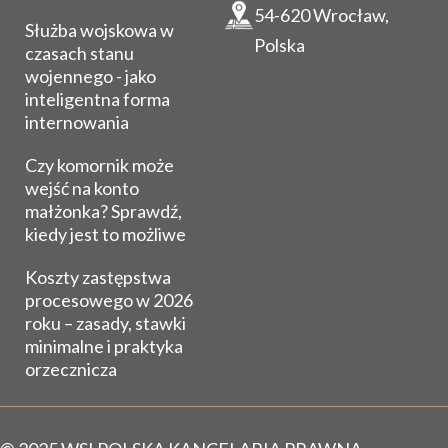
54-620 Wrocław,
Służba wojskowa w
Polska
czasach stanu
wojennego - jako
inteligentna forma
internowania
Czy komornik może
wejść na konto
małżonka? Sprawdź,
kiedy jest to możliwe
Koszty zastępstwa
procesowego w 2026
roku – zasady, stawki
minimalne i praktyka
orzecznicza