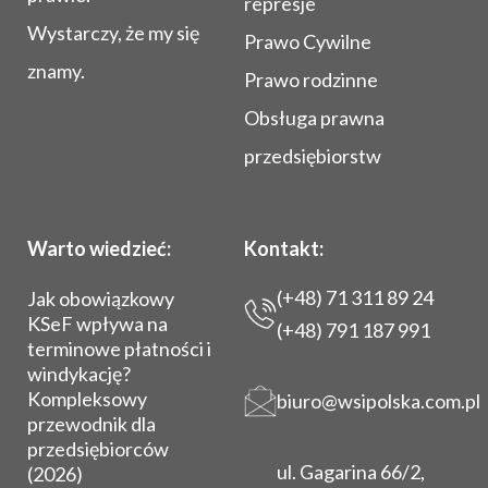
represje
Wystarczy, że my się
Prawo Cywilne
znamy.
Prawo rodzinne
Obsługa prawna
przedsiębiorstw
Warto wiedzieć:
Kontakt:
(+48) 71 311 89 24
Jak obowiązkowy
KSeF wpływa na
(+48) 791 187 991
terminowe płatności i
windykację?
Kompleksowy
biuro@wsipolska.com.pl
przewodnik dla
przedsiębiorców
ul. Gagarina 66/2,
(2026)