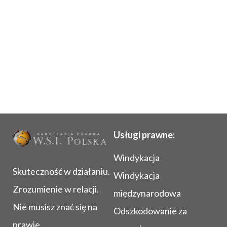
Komornik na Łotwie
Komornik w Rumunii
Komornik na Słowacji
Komornik w Finlandii
Komornik w Estonii
Komornik w Czechach
Komornik w Słowenii
Komornik we Francji
Komornik w Holandii
Komornik w Belgii
Komornik w Szwecji
Komornik w Luksemburgu
Komornik na Litwie
Usługi prawne:
Windykacja
Skuteczność w działaniu.
Windykacja
Zrozumienie w relacji.
międzynarodowa
Nie musisz znać się na
Odszkodowanie za
prawie.