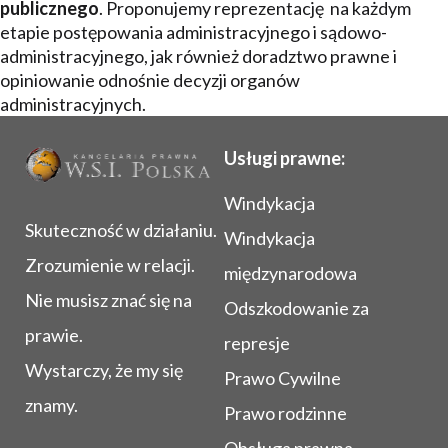
publicznego
. Proponujemy reprezentację na każdym
etapie postępowania administracyjnego i sądowo-
administracyjnego, jak również doradztwo prawne i
opiniowanie odnośnie decyzji organów
administracyjnych.
Usługi prawne:
Windykacja
Skuteczność w działaniu.
Windykacja
Zrozumienie w relacji.
międzynarodowa
Nie musisz znać się na
Odszkodowanie za
prawie.
represje
Wystarczy, że my się
Prawo Cywilne
znamy.
Prawo rodzinne