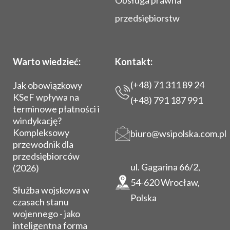
Obsługa prawna
przedsiębiorstw
Warto wiedzieć:
Kontakt:
(+48) 71 311 89 24
Jak obowiązkowy
KSeF wpływa na
(+48) 791 187 991
terminowe płatności i
windykację?
Kompleksowy
biuro@wsipolska.com.pl
przewodnik dla
przedsiębiorców
ul. Gagarina 66/2,
(2026)
54-620 Wrocław,
Służba wojskowa w
Polska
czasach stanu
wojennego - jako
inteligentna forma