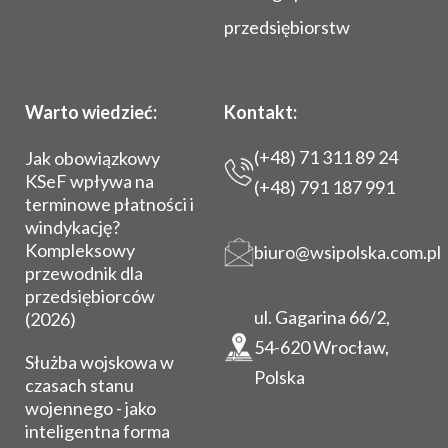
przedsiębiorstw
Warto wiedzieć:
Kontakt:
(+48) 71 311 89 24
Jak obowiązkowy
KSeF wpływa na
(+48) 791 187 991
terminowe płatności i
windykację?
Kompleksowy
biuro@wsipolska.com.pl
przewodnik dla
przedsiębiorców
ul. Gagarina 66/2,
(2026)
54-620 Wrocław,
Służba wojskowa w
Polska
czasach stanu
wojennego - jako
inteligentna forma