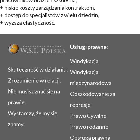
pracowników oraz ich szkolenia,
+ niskie koszty zarządzania kontraktem,
+ dostęp do specjalistów z wielu dziedzin,
+ wyższa elastyczność.
Usługi prawne:
Windykacja
Skuteczność w działaniu.
Windykacja
Zrozumienie w relacji.
międzynarodowa
Nie musisz znać się na
Odszkodowanie za
prawie.
represje
Wystarczy, że my się
Prawo Cywilne
znamy.
Prawo rodzinne
Obsługa prawna