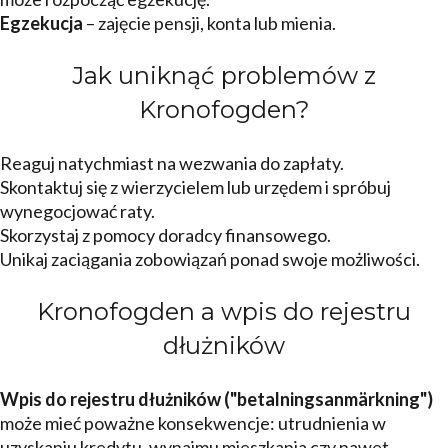
Egzekucja
– zajęcie pensji, konta lub mienia.
Jak uniknąć problemów z
Kronofogden?
Reaguj natychmiast na wezwania do zapłaty.
Skontaktuj się z wierzycielem lub urzędem i spróbuj
wynegocjować raty.
Skorzystaj z pomocy doradcy finansowego.
Unikaj zaciągania zobowiązań ponad swoje możliwości.
Kronofogden a wpis do rejestru
dłużników
Wpis do rejestru dłużników ("betalningsanmärkning")
może mieć poważne konsekwencje: utrudnienia w
uzyskaniu kredytu, wynajmu mieszkania czy nawet