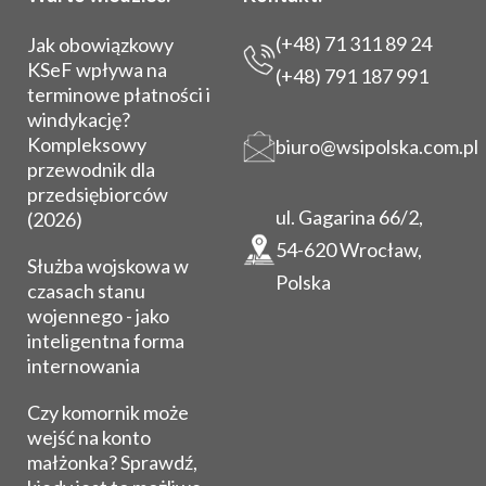
(+48) 71 311 89 24
Jak obowiązkowy
KSeF wpływa na
(+48) 791 187 991
terminowe płatności i
windykację?
Kompleksowy
biuro@wsipolska.com.pl
przewodnik dla
przedsiębiorców
ul. Gagarina 66/2,
(2026)
54-620 Wrocław,
Służba wojskowa w
Polska
czasach stanu
wojennego - jako
inteligentna forma
internowania
Czy komornik może
wejść na konto
małżonka? Sprawdź,