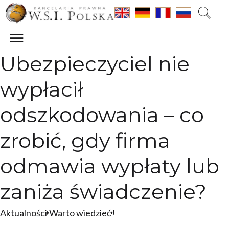
Ubezpieczyciel nie
wypłacił
odszkodowania – co
zrobić, gdy firma
odmawia wypłaty lub
zaniża świadczenie?
Aktualności
Warto wiedzieć
Ubezpieczyciel nie wypłacił odszkodowania – co zrobić, gdy firma odmawia wypłaty lub zaniża świadczenie?