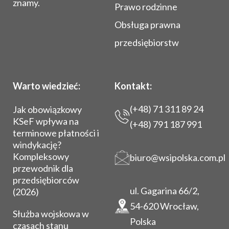
znamy.
Prawo rodzinne
Obsługa prawna
przedsiębiorstw
Warto wiedzieć:
Kontakt:
(+48) 71 311 89 24
Jak obowiązkowy
KSeF wpływa na
(+48) 791 187 991
terminowe płatności i
windykację?
Kompleksowy
biuro@wsipolska.com.pl
przewodnik dla
przedsiębiorców
ul. Gagarina 66/2,
(2026)
54-620 Wrocław,
Służba wojskowa w
Polska
czasach stanu