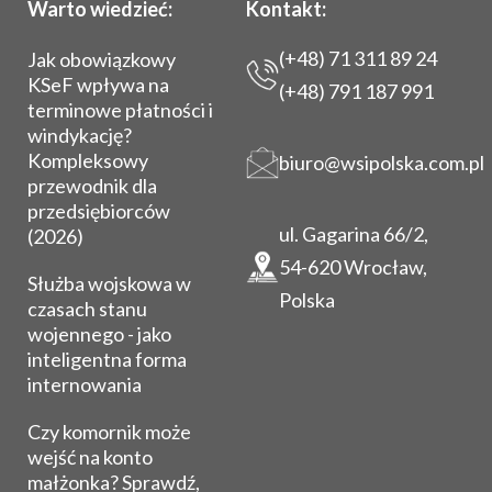
Warto wiedzieć:
Kontakt:
(+48) 71 311 89 24
Jak obowiązkowy
KSeF wpływa na
(+48) 791 187 991
terminowe płatności i
windykację?
Kompleksowy
biuro@wsipolska.com.pl
przewodnik dla
przedsiębiorców
ul. Gagarina 66/2,
(2026)
54-620 Wrocław,
Służba wojskowa w
Polska
czasach stanu
wojennego - jako
inteligentna forma
internowania
Czy komornik może
wejść na konto
małżonka? Sprawdź,