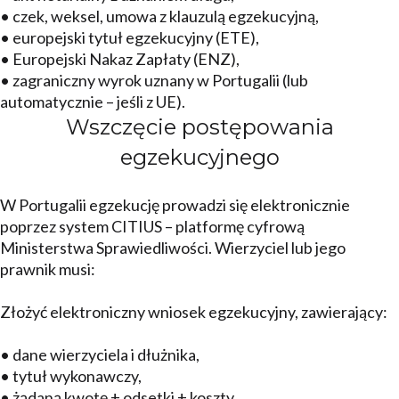
• czek, weksel, umowa z klauzulą egzekucyjną,
• europejski tytuł egzekucyjny (ETE),
• Europejski Nakaz Zapłaty (ENZ),
• zagraniczny wyrok uznany w Portugalii (lub
automatycznie – jeśli z UE).
Wszczęcie postępowania
egzekucyjnego
W Portugalii egzekucję prowadzi się elektronicznie
poprzez system CITIUS – platformę cyfrową
Ministerstwa Sprawiedliwości. Wierzyciel lub jego
prawnik musi:
Złożyć elektroniczny wniosek egzekucyjny, zawierający:
• dane wierzyciela i dłużnika,
• tytuł wykonawczy,
• żądaną kwotę + odsetki + koszty,