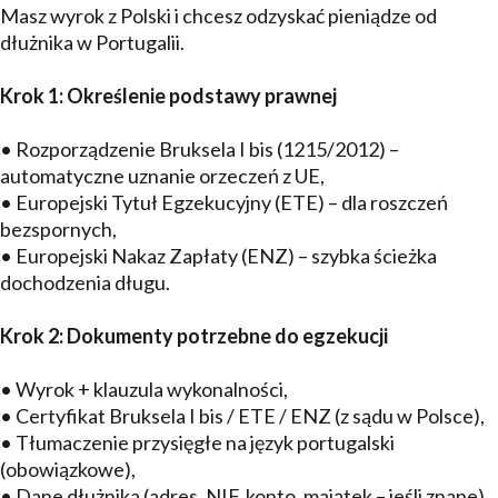
Masz wyrok z Polski i chcesz odzyskać pieniądze od
dłużnika w Portugalii.
Krok 1: Określenie podstawy prawnej
• Rozporządzenie Bruksela I bis (1215/2012) –
automatyczne uznanie orzeczeń z UE,
• Europejski Tytuł Egzekucyjny (ETE) – dla roszczeń
bezspornych,
• Europejski Nakaz Zapłaty (ENZ) – szybka ścieżka
dochodzenia długu.
Krok 2: Dokumenty potrzebne do egzekucji
• Wyrok + klauzula wykonalności,
• Certyfikat Bruksela I bis / ETE / ENZ (z sądu w Polsce),
• Tłumaczenie przysięgłe na język portugalski
(obowiązkowe),
• Dane dłużnika (adres, NIF, konto, majątek – jeśli znane).