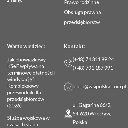
Prawo rodzinne
Obsługa prawna
przedsiębiorstw
Warto wiedzieć:
Kontakt:
(+48) 71 311 89 24
Jak obowiązkowy
KSeF wpływa na
(+48) 791 187 991
terminowe płatności i
windykację?
Kompleksowy
biuro@wsipolska.com.pl
przewodnik dla
przedsiębiorców
ul. Gagarina 66/2,
(2026)
54-620 Wrocław,
Służba wojskowa w
Polska
czasach stanu