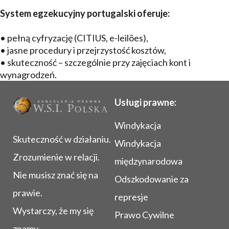
System egzekucyjny portugalski oferuje:
• pełną cyfryzację (CITIUS, e-leilões),
• jasne procedury i przejrzystość kosztów,
• skuteczność – szczególnie przy zajęciach kont i
wynagrodzeń.
Usługi prawne:
Windykacja
Skuteczność w działaniu.
Windykacja
Zrozumienie w relacji.
międzynarodowa
Nie musisz znać się na
Odszkodowanie za
prawie.
represje
Wystarczy, że my się
Prawo Cywilne
znamy.