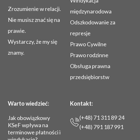
Windykacja
Zrozumienie w relacji.
międzynarodowa
Nie musisz znać się na
Odszkodowanie za
prawie.
represje
Wystarczy, że my się
Prawo Cywilne
znamy.
Prawo rodzinne
Obsługa prawna
przedsiębiorstw
Warto wiedzieć:
Kontakt:
(+48) 71 311 89 24
Jak obowiązkowy
KSeF wpływa na
(+48) 791 187 991
terminowe płatności i
windykację?