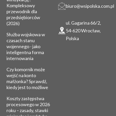
Kompleksowy
biuro@wsipolska.com.pl
przewodnik dla
przedsiębiorców
ul. Gagarina 66/2,
(2026)
54-620 Wrocław,
Służba wojskowa w
Polska
czasach stanu
wojennego - jako
inteligentna forma
internowania
Czy komornik może
wejść na konto
małżonka? Sprawdź,
kiedy jest to możliwe
Koszty zastępstwa
procesowego w 2026
roku – zasady, stawki