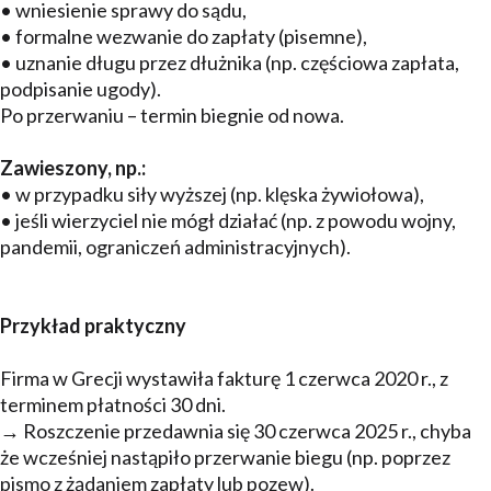
• wniesienie sprawy do sądu,
• formalne wezwanie do zapłaty (pisemne),
• uznanie długu przez dłużnika (np. częściowa zapłata,
podpisanie ugody).
Po przerwaniu – termin biegnie od nowa.
Zawieszony, np.:
• w przypadku siły wyższej (np. klęska żywiołowa),
• jeśli wierzyciel nie mógł działać (np. z powodu wojny,
pandemii, ograniczeń administracyjnych).
Przykład praktyczny
Firma w Grecji wystawiła fakturę 1 czerwca 2020 r., z
terminem płatności 30 dni.
→ Roszczenie przedawnia się 30 czerwca 2025 r., chyba
że wcześniej nastąpiło przerwanie biegu (np. poprzez
pismo z żądaniem zapłaty lub pozew).