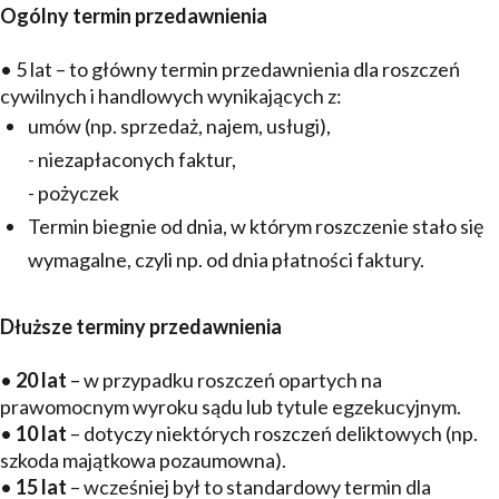
Ogólny termin przedawnienia
• 5 lat – to główny termin przedawnienia dla roszczeń
cywilnych i handlowych wynikających z:
umów (np. sprzedaż, najem, usługi),
- niezapłaconych faktur,
- pożyczek
Termin biegnie od dnia, w którym roszczenie stało się
wymagalne, czyli np. od dnia płatności faktury.
Dłuższe terminy przedawnienia
•
20 lat
– w przypadku roszczeń opartych na
prawomocnym wyroku sądu lub tytule egzekucyjnym.
•
10 lat
– dotyczy niektórych roszczeń deliktowych (np.
szkoda majątkowa pozaumowna).
•
15 lat
– wcześniej był to standardowy termin dla