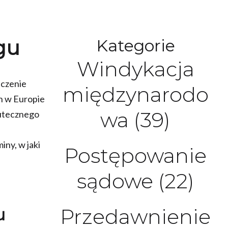
rgu
Kategorie
Windykacja
iczenie
międzynarodo
h w Europie
wa
(39)
kutecznego
iny, w jaki
Postępowanie
sądowe
(22)
Przedawnienie
u