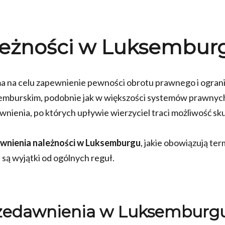
leżności w Luksembu
ma na celu zapewnienie pewności obrotu prawnego i ogran
emburskim, podobnie jak w większości systemów prawnyc
wnienia, po których upływie wierzyciel traci możliwość s
wnienia należności w Luksemburgu
, jakie obowiązują term
są wyjątki od ogólnych reguł.
zedawnienia w Luksemburg