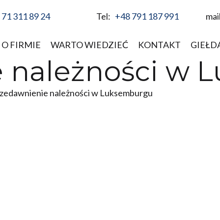
 71 311 89 24
Tel:
+48 791 187 991
mai
O FIRMIE
WARTO WIEDZIEĆ
KONTAKT
GIEŁD
e należności w
zedawnienie należności w Luksemburgu