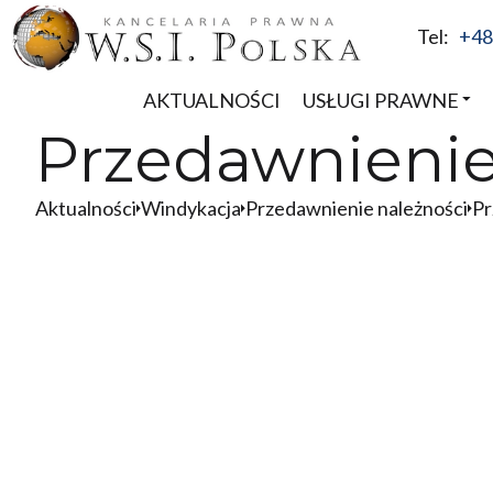
Tel:
+48
AKTUALNOŚCI
USŁUGI PRAWNE
Przedawnieni
Aktualności
Windykacja
Przedawnienie należności
Pr