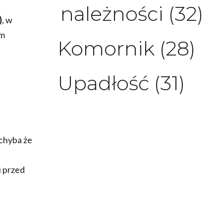
należności
(32)
)
, w
em
Komornik
(28)
Upadłość
(31)
 chyba że
i przed