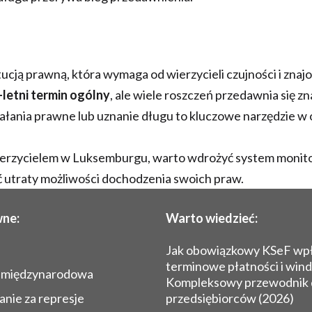
tucją prawną, która wymaga od wierzycieli czujności i znaj
-letni termin ogólny
, ale wiele roszczeń przedawnia się z
iałania prawne lub uznanie długu to kluczowe narzędzie w
ś wierzycielem w Luksemburgu, warto wdrożyć system moni
ć utraty możliwości dochodzenia swoich praw.
wne:
Warto wiedzieć:
Jak obowiązkowy KSeF wp
terminowe płatności i win
 międzynarodowa
Kompleksowy przewodnik 
nie za represje
przedsiębiorców (2026)