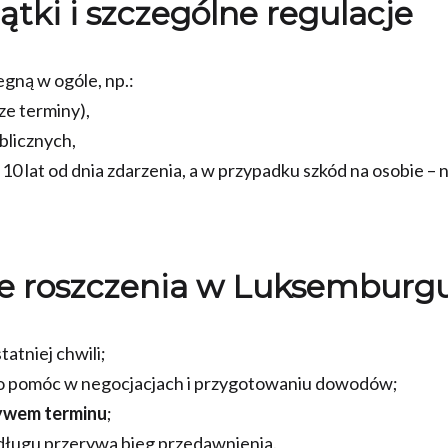
ątki i szczególne regulacje
egną w ogóle, np.:
ze terminy),
blicznych,
0 lat od dnia zdarzenia, a w przypadku szkód na osobie –
je roszczenia w Luksemburg
tatniej chwili;
o pomóc w negocjacjach i przygotowaniu dowodów;
ływem terminu
;
długu przerywa bieg przedawnienia.