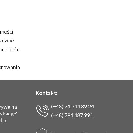
omości
nacznie
 ochronie
torowania
Kontakt:
(+48) 71 311 89 24
ływa na
dykację?
(+48) 791 187 991
dla