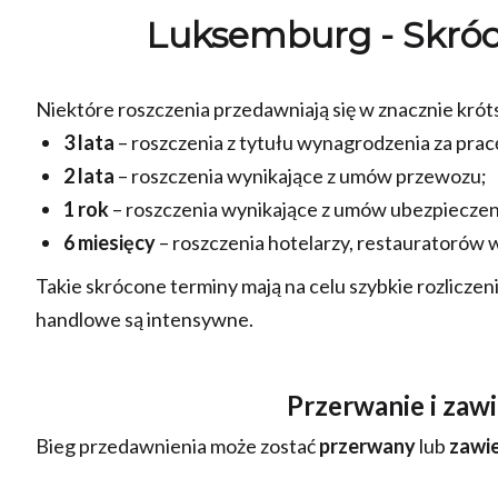
Luksemburg - Skróc
Niektóre roszczenia przedawniają się w znacznie krót
3 lata
– roszczenia z tytułu wynagrodzenia za prac
2 lata
– roszczenia wynikające z umów przewozu;
1 rok
– roszczenia wynikające z umów ubezpieczen
6 miesięcy
– roszczenia hotelarzy, restauratorów 
Takie skrócone terminy mają na celu szybkie rozlicze
handlowe są intensywne.
Przerwanie i zaw
Bieg przedawnienia może zostać
przerwany
lub
zawi