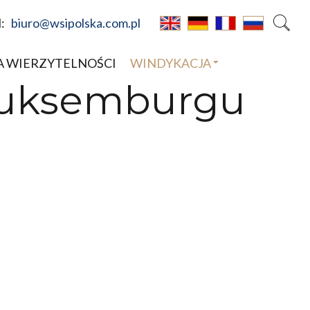
l:
biuro@wsipolska.com.pl
A WIERZYTELNOŚCI
WINDYKACJA
 Luksemburgu