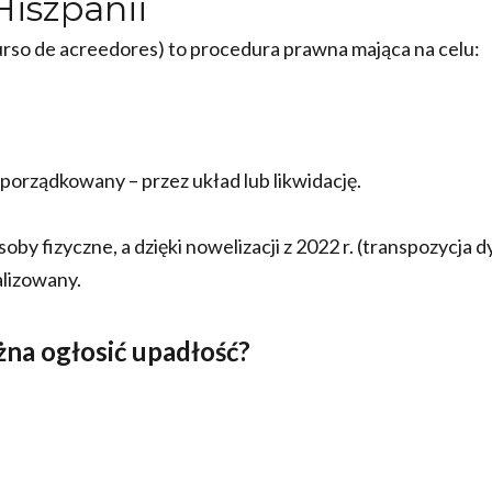
Hiszpanii
rso de acreedores) to procedura prawna mająca na celu:
orządkowany – przez układ lub likwidację.
oby fizyczne, a dzięki nowelizacji z 2022 r. (transpozycja 
alizowany.
na ogłosić upadłość?