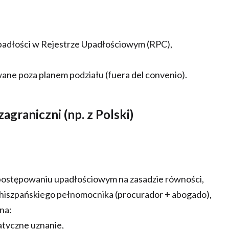
 upadłości w Rejestrze Upadłościowym (RPC),
ane poza planem podziału (fuera del convenio).
agraniczni (np. z Polski)
 postępowaniu upadłościowym na zasadzie równości,
 hiszpańskiego pełnomocnika (procurador + abogado),
na:
atyczne uznanie,