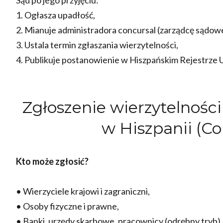
1. Ogłasza upadłość,
2. Mianuje administradora concursal (zarządcę sądow
3. Ustala termin zgłaszania wierzytelności,
4. Publikuje postanowienie w Hiszpańskim Rejestrze 
Zgłoszenie wierzytelnoś
w Hiszpanii (C
Kto może zgłosić?
• Wierzyciele krajowi i zagraniczni,
• Osoby fizyczne i prawne,
• Banki, urzędy skarbowe, pracownicy (odrębny tryb).