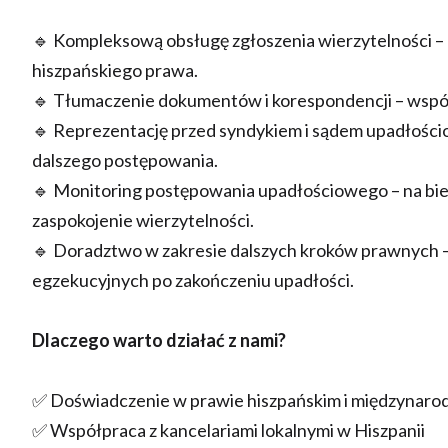
🔹 Kompleksową obsługę zgłoszenia wierzytelności –
hiszpańskiego prawa.
🔹 Tłumaczenie dokumentów i korespondencji – współ
🔹 Reprezentację przed syndykiem i sądem upadłościow
dalszego postępowania.
🔹 Monitoring postępowania upadłościowego – na bież
zaspokojenie wierzytelności.
🔹 Doradztwo w zakresie dalszych kroków prawnych 
egzekucyjnych po zakończeniu upadłości.
Dlaczego warto działać z nami?
✅ Doświadczenie w prawie hiszpańskim i międzynar
✅ Współpraca z kancelariami lokalnymi w Hiszpanii