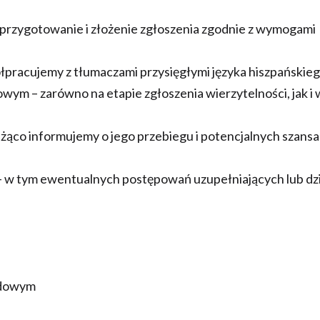
 przygotowanie i złożenie zgłoszenia zgodnie z wymogami
pracujemy z tłumaczami przysięgłymi języka hiszpańskieg
ym – zarówno na etapie zgłoszenia wierzytelności, jak i 
ąco informujemy o jego przebiegu i potencjalnych szansa
– w tym ewentualnych postępowań uzupełniających lub dz
odowym