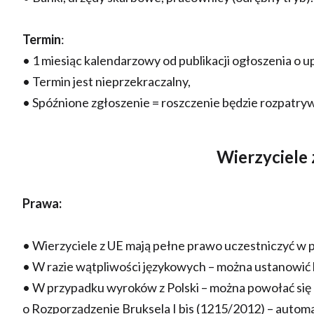
Termin
:
• 1 miesiąc kalendarzowy od publikacji ogłoszenia o
• Termin jest nieprzekraczalny,
• Spóźnione zgłoszenie = roszczenie będzie rozpatryw
Wierzyciele z
Prawa:
• Wierzyciele z UE mają pełne prawo uczestniczyć w
• W razie wątpliwości językowych – można ustanowić
• W przypadku wyroków z Polski – można powołać się 
o Rozporządzenie Bruksela I bis (1215/2012) – autom