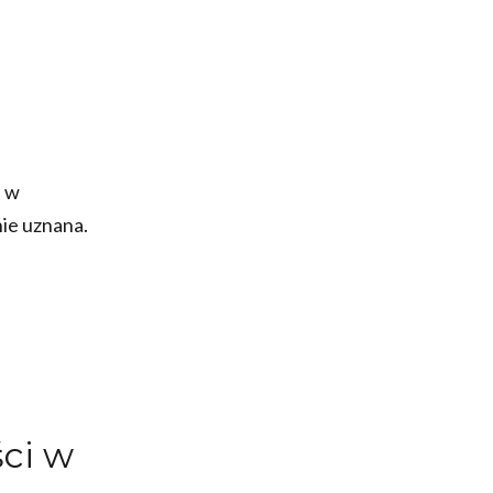
i w
nie uznana.
ści w