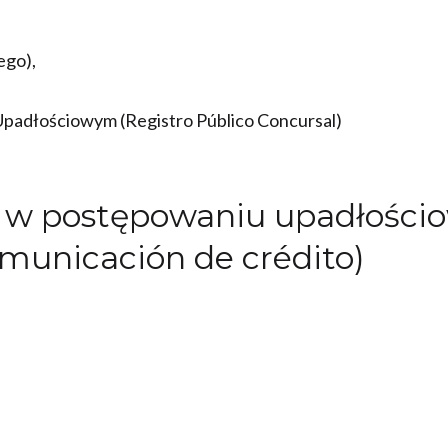
ego),
Upadłościowym (Registro Público Concursal)
ci w postępowaniu upadłośc
omunicación de crédito)