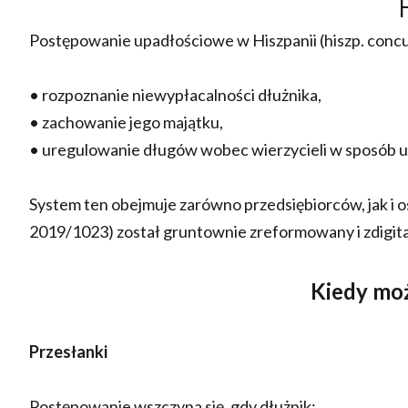
Postępowanie upadłościowe w Hiszpanii (hiszp. concu
• rozpoznanie niewypłacalności dłużnika,
• zachowanie jego majątku,
• uregulowanie długów wobec wierzycieli w sposób up
System ten obejmuje zarówno przedsiębiorców, jak i os
2019/1023) został gruntownie zreformowany i zdigit
Kiedy moż
Przesłanki
Postępowanie wszczyna się, gdy dłużnik: