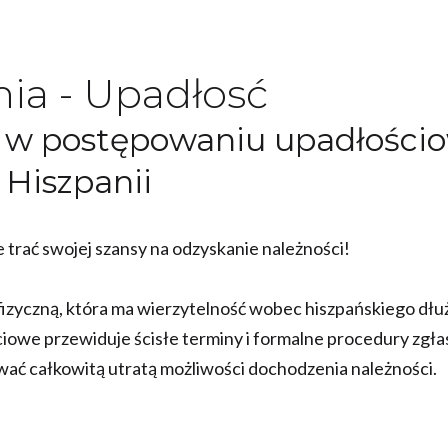
ia - Upadłosć
ci w postępowaniu upadłośc
 Hiszpanii
e trać swojej szansy na odzyskanie należności!
fizyczną, która ma wierzytelność wobec hiszpańskiego dłu
owe przewiduje ścisłe terminy i formalne procedury zgła
ać całkowitą utratą możliwości dochodzenia należności.