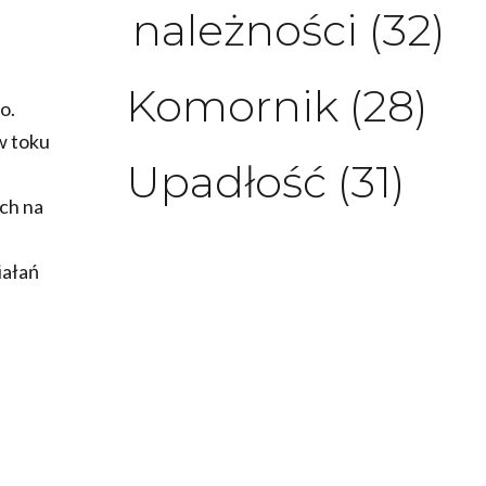
należności
(32)
Komornik
(28)
o.
w toku
Upadłość
(31)
ch na
iałań