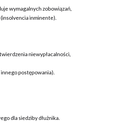
eguluje wymagalnych zobowiązań,
(insolvencia inminente).
twierdzenia niewypłacalności,
 innego postępowania).
go dla siedziby dłużnika.