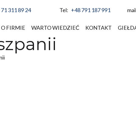
 71 311 89 24
Tel:
+48 791 187 991
mai
O FIRMIE
WARTO WIEDZIEĆ
KONTAKT
GIEŁD
szpanii
ii