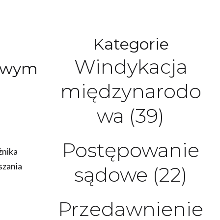
Kategorie
Windykacja
iowym
międzynarodo
wa
(39)
Postępowanie
żnika
szania
sądowe
(22)
Przedawnienie